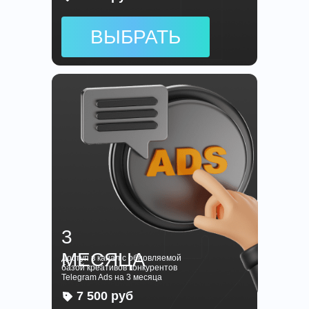
ВЫБРАТЬ
3
МЕСЯЦA
Доступ в канал с обновляемой
базой креативов конкурентов
Telegram Ads на 3 месяца
7 500 руб